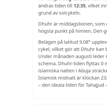
ändras tiden till
12:35
, vilket i
grund av solcykeln.
Dhuhr är middagsbönen, som ob
högsta punkt på himlen. Den ge
Belägen på latitud 9.08° upple
cykel, vilket gör att Dhuhr kan
Under månaden augusti leder sol
schema. Dhuhr-tiden flyttas 0 m
islamiska natten i Abuja sträcke
Islamisk midnatt är klockan 23:
– den ideala tiden för Tahajjud 