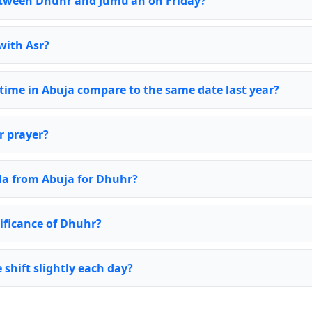
between Dhuhr and Jumu'ah on Friday?
with Asr?
ime in Abuja compare to the same date last year?
r prayer?
bla from Abuja for Dhuhr?
nificance of Dhuhr?
shift slightly each day?