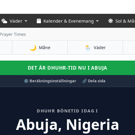
Väder
Kalender & Evenemang
Sol & Må
Prayer Times
🌙
🌦️
Måne
Väder
DET ÄR DHUHR-TID NU I ABUJA
⚙️ Beräkningsinställningar
🔗 Dela sida
DHUHR BÖNETID IDAG I
Abuja, Nigeria