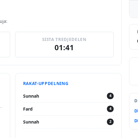
uja:
SISTA TREDJEDELEN
01:41
RAKAT-UPPDELNING
Sunnah
4
D
Fard
4
D
D
Sunnah
2