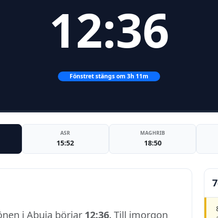
12:36
Fönstret stängs om 3h 11m
ASR
MAGHRIB
15:52
18:50
7
önen i Abuja börjar
12:36
. Till imorgon