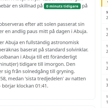
nnebär en skillnad på
på
0 minuts tidigare
9
serveras efter att solen passerat sin
1
r en andlig paus mitt på dagen i Abuja.
ver Abuja en fullständig astronomisk
1
 beräknas baserat på standard solvinklar.
banan i Abuja till ett föränderligt
1
inut(er) tidigare till imorgon. Den
r sig från solnedgång till gryning.
58, medan 'sista tredjedelen' av natten
1
– börjar klockan 01:41.
1
1