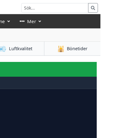
ne
Mer
💨
🕌
Luftkvalitet
Bönetider