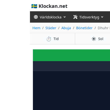
🇸🇪 Klockan.net
Världsklocka
Tidsverktyg
Hem
Städer
Abuja
Bönetider
Dhuhr 
⏱️
☀️
Tid
Sol