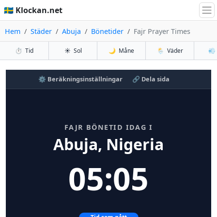
🇸🇪 Klockan.net
Hem
Städer
Abuja
Bönetider
Fajr Prayer Times
⏱️
Tid
☀️
Sol
🌙
Måne
🌦️
Väder
💨
⚙️ Beräkningsinställningar
🔗 Dela sida
FAJR BÖNETID IDAG I
Abuja, Nigeria
05:05