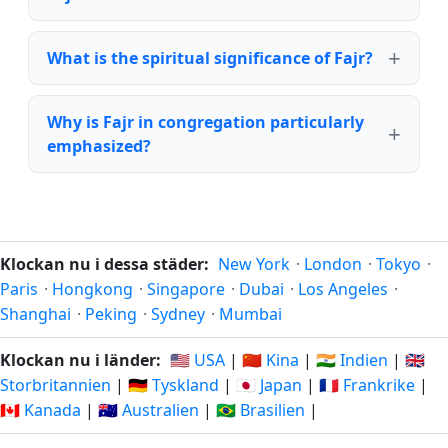
What is the spiritual significance of Fajr?
Why is Fajr in congregation particularly
emphasized?
Klockan nu i dessa städer:
New York
·
London
·
Tokyo
·
Paris
·
Hongkong
·
Singapore
·
Dubai
·
Los Angeles
·
Shanghai
·
Peking
·
Sydney
·
Mumbai
Klockan nu i länder:
🇺🇸 USA
|
🇨🇳 Kina
|
🇮🇳 Indien
|
🇬🇧
Storbritannien
|
🇩🇪 Tyskland
|
🇯🇵 Japan
|
🇫🇷 Frankrike
|
🇨🇦 Kanada
|
🇦🇺 Australien
|
🇧🇷 Brasilien
|