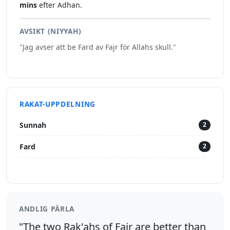
mins
efter Adhan.
AVSIKT (NIYYAH)
"Jag avser att be Fard av Fajr för Allahs skull."
RAKAT-UPPDELNING
Sunnah
2
Fard
2
ANDLIG PÄRLA
"The two Rak'ahs of Fajr are better than