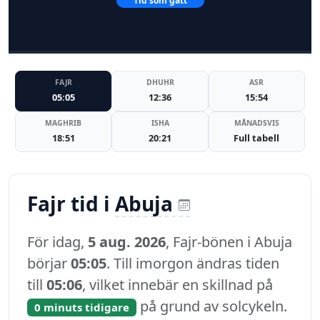
Tid som gått
FAJR
DHUHR
ASR
05:05
12:36
15:54
MAGHRIB
ISHA
MÅNADSVIS
18:51
20:21
Full tabell
Fajr tid i
Abuja
För idag,
5 aug. 2026
, Fajr-bönen i Abuja
börjar
05:05
. Till imorgon ändras tiden
till
05:06
, vilket innebär en skillnad på
på grund av solcykeln.
0 minuts tidigare