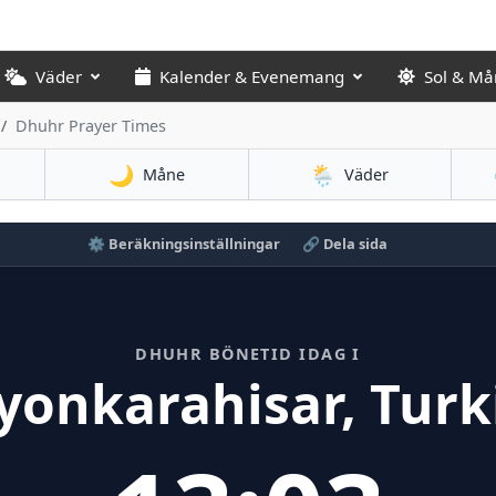
Väder
Kalender & Evenemang
Sol & Må
Dhuhr Prayer Times
🌙
🌦️
Måne
Väder
⚙️ Beräkningsinställningar
🔗 Dela sida
DHUHR BÖNETID IDAG I
yonkarahisar, Turk