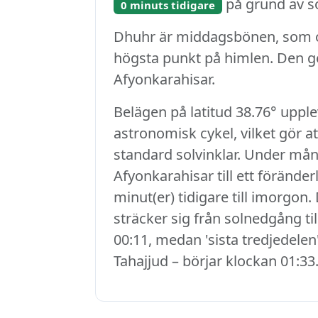
på grund av so
0 minuts tidigare
Dhuhr är middagsbönen, som ob
högsta punkt på himlen. Den ge
Afyonkarahisar.
Belägen på latitud 38.76° upple
astronomisk cykel, vilket gör 
standard solvinklar. Under mån
Afyonkarahisar till ett föränder
minut(er) tidigare till imorgon
sträcker sig från solnedgång ti
00:11, medan 'sista tredjedelen'
Tahajjud – börjar klockan 01:33