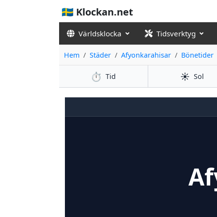
🇸🇪 Klockan.net
Världsklocka
Tidsverktyg
Hem
Städer
Afyonkarahisar
Bönetider
⏱️
☀️
Tid
Sol
Af