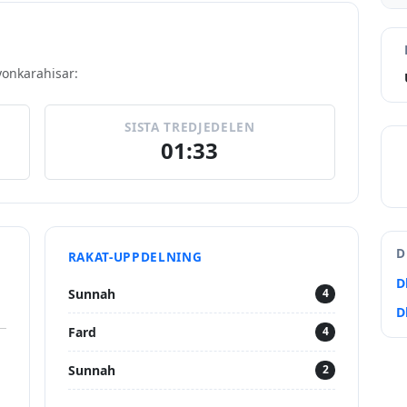
fyonkarahisar:
SISTA TREDJEDELEN
01:33
D
RAKAT-UPPDELNING
D
Sunnah
4
D
Fard
4
Sunnah
2