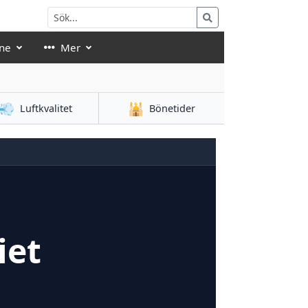
ne
Mer
💨
🕌
Luftkvalitet
Bönetider
iet