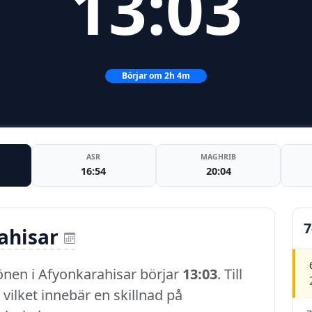
13:03
Börjar om 2h 4m
ASR
MAGHRIB
16:54
20:04
7
ahisar
önen i Afyonkarahisar börjar
13:03
. Till
, vilket innebär en skillnad på