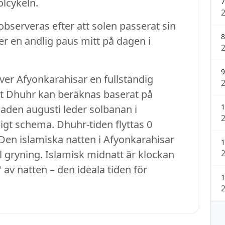
lcykeln.
7
serveras efter att solen passerat sin
8
r en andlig paus mitt på dagen i
9
ver Afyonkarahisar en fullständig
att Dhuhr kan beräknas baserat på
1
aden augusti leder solbanan i
ligt schema. Dhuhr-tiden flyttas 0
. Den islamiska natten i Afyonkarahisar
1
ll gryning. Islamisk midnatt är klockan
 av natten – den ideala tiden för
1
.