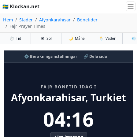
🇸🇪 Klockan.net
Hem
Städer
Afyonkarahisar
Bönetider
Fajr Prayer Times
⏱️
Tid
☀️
Sol
🌙
Måne
🌦️
Väder
💨
⚙️ Beräkningsinställningar
🔗 Dela sida
FAJR BÖNETID IDAG I
Afyonkarahisar, Turkiet
04:16
+1m imorgon