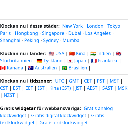
Klockan nu i dessa städer:
New York
·
London
·
Tokyo
·
Paris
·
Hongkong
·
Singapore
·
Dubai
·
Los Angeles
·
Shanghai
·
Peking
·
Sydney
·
Mumbai
Klockan nu i länder:
🇺🇸 USA
|
🇨🇳 Kina
|
🇮🇳 Indien
|
🇬🇧
Storbritannien
|
🇩🇪 Tyskland
|
🇯🇵 Japan
|
🇫🇷 Frankrike
|
🇨🇦 Kanada
|
🇦🇺 Australien
|
🇧🇷 Brasilien
|
Klockan nu i
tidszoner
:
UTC
|
GMT
|
CET
|
PST
|
MST
|
CST
|
EST
|
EET
|
IST
|
Kina (CST)
|
JST
|
AEST
|
SAST
|
MSK
|
NZST
|
Gratis
widgetar
för webbansvariga:
Gratis analog
klockwidget
|
Gratis digital klockwidget
|
Gratis
textklockwidget
|
Gratis ordklockwidget