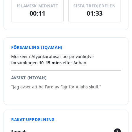
ISLAMISK MIDNATT
SISTA TREDJEDELEN
00:11
01:33
FÖRSAMLING (IQAMAH)
Moskéer i Afyonkarahisar börjar vanligtvis
församlingen
10–15 mins
efter Adhan.
AVSIKT (NIYYAH)
"Jag avser att be Fard av Fajr för Allahs skull."
RAKAT-UPPDELNING
Sunnah
2