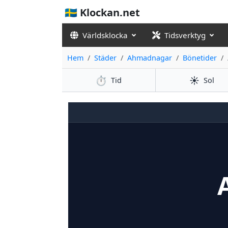
🇸🇪 Klockan.net
Världsklocka
Tidsverktyg
Hem
Städer
Ahmadnagar
Bönetider
⏱️
☀️
Tid
Sol