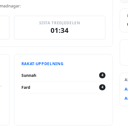
Ahmadnagar:
SISTA TREDJEDELEN
01:34
RAKAT-UPPDELNING
Sunnah
4
A
Fard
4
A
A