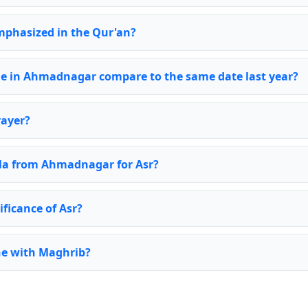
emphasized in the Qur'an?
me in Ahmadnagar compare to the same date last year?
rayer?
bla from Ahmadnagar for Asr?
ificance of Asr?
ne with Maghrib?