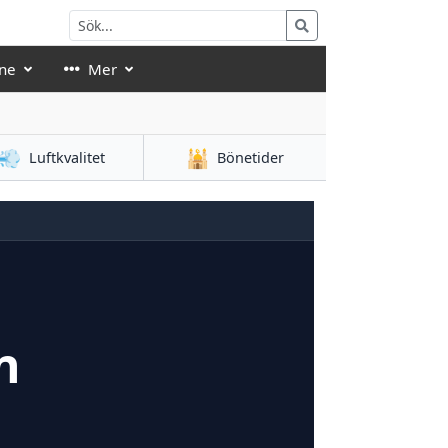
ne
Mer
💨
🕌
Luftkvalitet
Bönetider
n