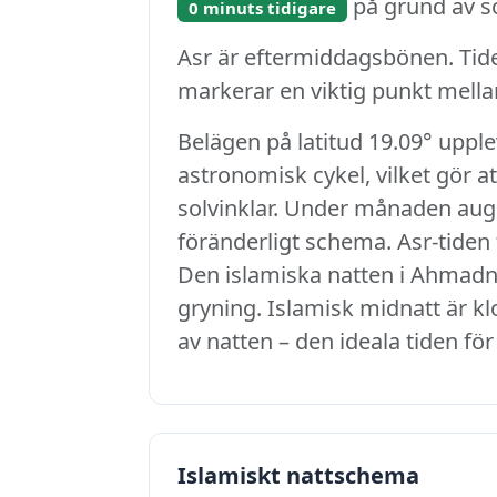
på grund av so
0 minuts tidigare
Asr är eftermiddagsbönen. Tid
markerar en viktig punkt mell
Belägen på latitud 19.09° uppl
astronomisk cykel, vilket gör 
solvinklar. Under månaden augu
föränderligt schema. Asr-tiden f
Den islamiska natten i Ahmadna
gryning. Islamisk midnatt är kl
av natten – den ideala tiden för
Islamiskt nattschema