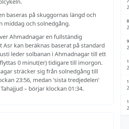
lcykeln.
7
en baseras på skuggornas längd och
8
an middag och solnedgång.
ever Ahmadnagar en fullständig
9
att Asr kan beräknas baserat på standard
sti leder solbanan i Ahmadnagar till ett
1
lyttas 0 minut(er) tidigare till imorgon.
gar sträcker sig från solnedgång till
ockan 23:56, medan 'sista tredjedelen'
1
 Tahajjud – börjar klockan 01:34.
1