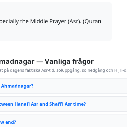
pecially the Middle Prayer (Asr). (Quran
hmadnagar — Vanliga frågor
at på dagens faktiska Asr-tid, soluppgång, solnedgång och Hijri
in Ahmadnagar?
tween Hanafi Asr and Shafi'i Asr time?
ow end?