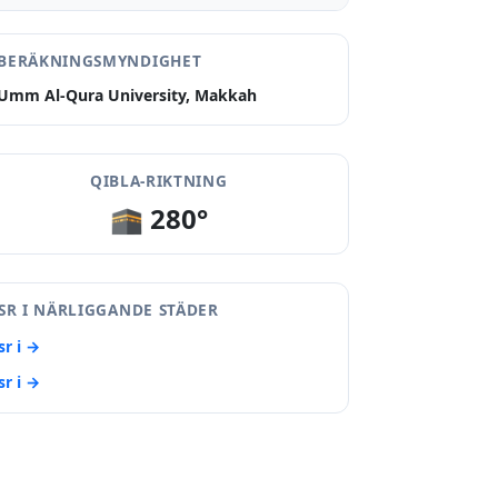
BERÄKNINGSMYNDIGHET
Umm Al-Qura University, Makkah
QIBLA-RIKTNING
🕋 280°
SR I NÄRLIGGANDE STÄDER
sr i →
sr i →