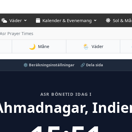
Väder
Kalender & Evenemang
Sol & Må
Asr Prayer Times
🌙
🌦️
Måne
Väder
⚙️ Beräkningsinställningar
🔗 Dela sida
ASR BÖNETID IDAG I
Ahmadnagar, Indie