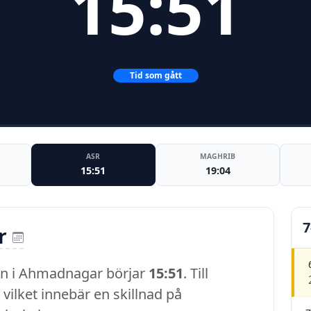
15:51
Tid som gått
ASR
MAGHRIB
15:51
19:04
7
r
en i Ahmadnagar börjar
15:51
. Till
, vilket innebär en skillnad på