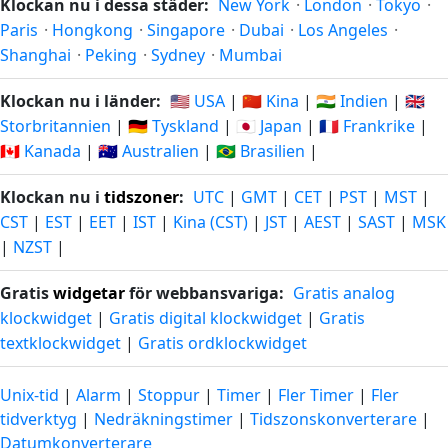
Klockan nu i dessa städer:
New York
·
London
·
Tokyo
·
Paris
·
Hongkong
·
Singapore
·
Dubai
·
Los Angeles
·
Shanghai
·
Peking
·
Sydney
·
Mumbai
Klockan nu i länder:
🇺🇸 USA
|
🇨🇳 Kina
|
🇮🇳 Indien
|
🇬🇧
Storbritannien
|
🇩🇪 Tyskland
|
🇯🇵 Japan
|
🇫🇷 Frankrike
|
🇨🇦 Kanada
|
🇦🇺 Australien
|
🇧🇷 Brasilien
|
Klockan nu i
tidszoner
:
UTC
|
GMT
|
CET
|
PST
|
MST
|
CST
|
EST
|
EET
|
IST
|
Kina (CST)
|
JST
|
AEST
|
SAST
|
MSK
|
NZST
|
Gratis
widgetar
för webbansvariga:
Gratis analog
klockwidget
|
Gratis digital klockwidget
|
Gratis
textklockwidget
|
Gratis ordklockwidget
Unix-tid
|
Alarm
|
Stoppur
|
Timer
|
Fler Timer
|
Fler
tidverktyg
|
Nedräkningstimer
|
Tidszonskonverterare
|
Datumkonverterare