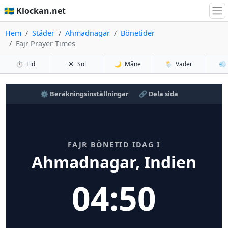
🇸🇪 Klockan.net
Hem
Städer
Ahmadnagar
Bönetider
Fajr Prayer Times
⏱️
Tid
☀️
Sol
🌙
Måne
🌦️
Väder
💨
⚙️ Beräkningsinställningar
🔗 Dela sida
FAJR BÖNETID IDAG I
Ahmadnagar, Indien
04:50