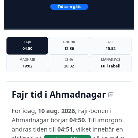
Tid som gått
FAJR
DHUHR
ASR
04:50
12:36
15:52
MAGHRIB
ISHA
MÅNADSVIS
19:02
20:32
Full tabell
Fajr tid i
Ahmadnagar
För idag,
10 aug. 2026
, Fajr-bönen i
Ahmadnagar börjar
04:50
. Till imorgon
ändras tiden till
04:51
, vilket innebär en