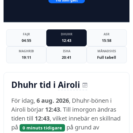
Tid som gått
FAJR
DHUHR
ASR
04:55
12:43
15:58
MAGHRIB
ISHA
MÅNADSVIS
19:11
20:41
Full tabell
Dhuhr tid i
Airoli
För idag,
6 aug. 2026
, Dhuhr-bönen i
Airoli börjar
12:43
. Till imorgon ändras
tiden till
12:43
, vilket innebär en skillnad
på
på grund av
0 minuts tidigare