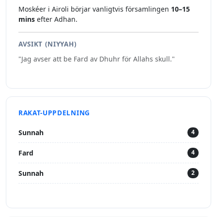
Moskéer i Airoli börjar vanligtvis församlingen
10–15
mins
efter Adhan.
AVSIKT (NIYYAH)
"Jag avser att be Fard av Dhuhr för Allahs skull."
RAKAT-UPPDELNING
Sunnah
4
Fard
4
Sunnah
2