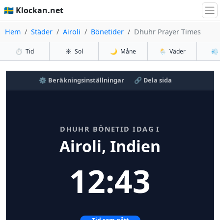
🇸🇪 Klockan.net
Hem
Städer
Airoli
Bönetider
Dhuhr Prayer Times
⏱️
Tid
☀️
Sol
🌙
Måne
🌦️
Väder
💨
⚙️ Beräkningsinställningar
🔗 Dela sida
DHUHR BÖNETID IDAG I
Airoli, Indien
12:43