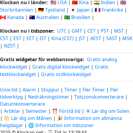
Klockan nu i länder:
🇺🇸 USA
|
🇨🇳 Kina
|
🇮🇳 Indien
|
🇬🇧
Storbritannien
|
🇩🇪 Tyskland
|
🇯🇵 Japan
|
🇫🇷 Frankrike
|
🇨🇦 Kanada
|
🇦🇺 Australien
|
🇧🇷 Brasilien
|
Klockan nu i
tidszoner
:
UTC
|
GMT
|
CET
|
PST
|
MST
|
CST
|
EST
|
EET
|
IST
|
Kina (CST)
|
JST
|
AEST
|
SAST
|
MSK
|
NZST
|
Gratis
widgetar
för webbansvariga:
Gratis analog
klockwidget
|
Gratis digital klockwidget
|
Gratis
textklockwidget
|
Gratis ordklockwidget
Unix-tid
|
Alarm
|
Stoppur
|
Timer
|
Fler Timer
|
Fler
tidverktyg
|
Nedräkningstimer
|
Tidszonskonverterare
|
Datumkonverterare
|
Artiklar
|
Semester
|
⏰ Förstå tid
|
☀️ Lär dig om Solen
|
🌕 Lär dig om Månen
|
🎉 Information om allmänna
helgdagar
|
🌐 Information om tidszoner
2025 © Klockan.net - ⌚
Tid är 13:29:45