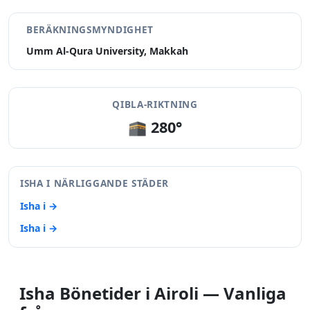
BERÄKNINGSMYNDIGHET
Umm Al-Qura University, Makkah
QIBLA-RIKTNING
🕋 280°
ISHA I NÄRLIGGANDE STÄDER
Isha i →
Isha i →
Isha Bönetider i Airoli — Vanliga