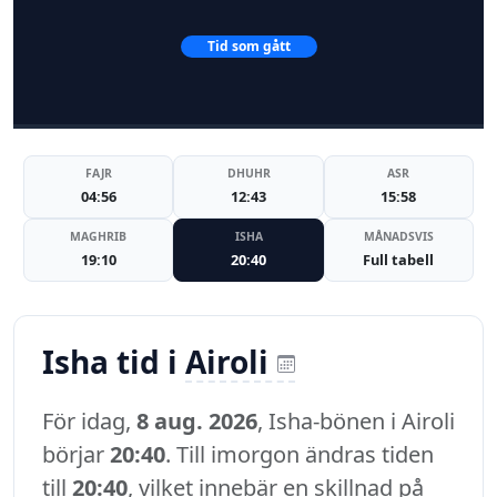
Tid som gått
FAJR
DHUHR
ASR
04:56
12:43
15:58
MAGHRIB
ISHA
MÅNADSVIS
19:10
20:40
Full tabell
Isha tid i
Airoli
För idag,
8 aug. 2026
, Isha-bönen i Airoli
börjar
20:40
. Till imorgon ändras tiden
till
20:40
, vilket innebär en skillnad på