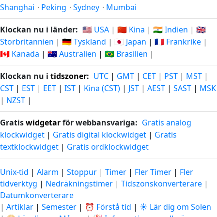
Shanghai
·
Peking
·
Sydney
·
Mumbai
Klockan nu i länder:
🇺🇸 USA
|
🇨🇳 Kina
|
🇮🇳 Indien
|
🇬🇧
Storbritannien
|
🇩🇪 Tyskland
|
🇯🇵 Japan
|
🇫🇷 Frankrike
|
🇨🇦 Kanada
|
🇦🇺 Australien
|
🇧🇷 Brasilien
|
Klockan nu i
tidszoner
:
UTC
|
GMT
|
CET
|
PST
|
MST
|
CST
|
EST
|
EET
|
IST
|
Kina (CST)
|
JST
|
AEST
|
SAST
|
MSK
|
NZST
|
Gratis
widgetar
för webbansvariga:
Gratis analog
klockwidget
|
Gratis digital klockwidget
|
Gratis
textklockwidget
|
Gratis ordklockwidget
Unix-tid
|
Alarm
|
Stoppur
|
Timer
|
Fler Timer
|
Fler
tidverktyg
|
Nedräkningstimer
|
Tidszonskonverterare
|
Datumkonverterare
|
Artiklar
|
Semester
|
⏰ Förstå tid
|
☀️ Lär dig om Solen