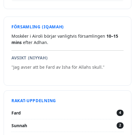
FÖRSAMLING (IQAMAH)
Moskéer i Airoli börjar vanligtvis församlingen
10–15
mins
efter Adhan.
AVSIKT (NIYYAH)
"Jag avser att be Fard av Isha för Allahs skull."
RAKAT-UPPDELNING
Fard
4
Sunnah
2