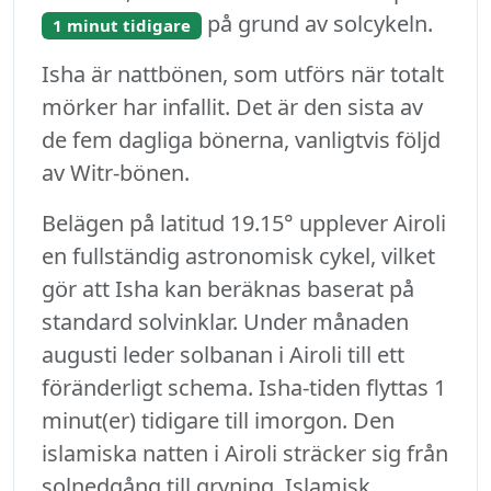
på grund av solcykeln.
1 minut tidigare
Isha är nattbönen, som utförs när totalt
mörker har infallit. Det är den sista av
de fem dagliga bönerna, vanligtvis följd
av Witr-bönen.
Belägen på latitud 19.15° upplever Airoli
en fullständig astronomisk cykel, vilket
gör att Isha kan beräknas baserat på
standard solvinklar. Under månaden
augusti leder solbanan i Airoli till ett
föränderligt schema. Isha-tiden flyttas 1
minut(er) tidigare till imorgon. Den
islamiska natten i Airoli sträcker sig från
solnedgång till gryning. Islamisk