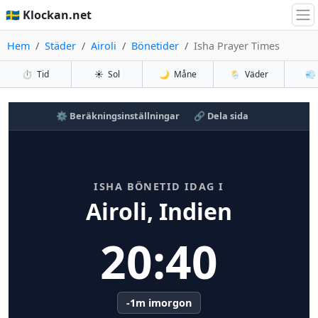
🇸🇪 Klockan.net
Hem
Städer
Airoli
Bönetider
Isha Prayer Times
⏱️
Tid
☀️
Sol
🌙
Måne
🌦️
Väder
💨
⚙️ Beräkningsinställningar
🔗 Dela sida
ISHA BÖNETID IDAG I
Airoli, Indien
20:40
-1m imorgon