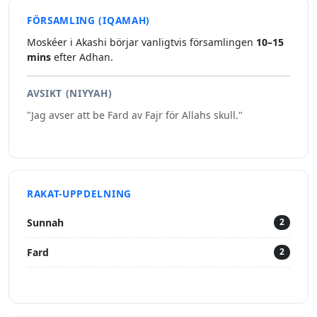
FÖRSAMLING (IQAMAH)
Moskéer i Akashi börjar vanligtvis församlingen
10–15
mins
efter Adhan.
AVSIKT (NIYYAH)
"Jag avser att be Fard av Fajr för Allahs skull."
RAKAT-UPPDELNING
Sunnah
2
Fard
2