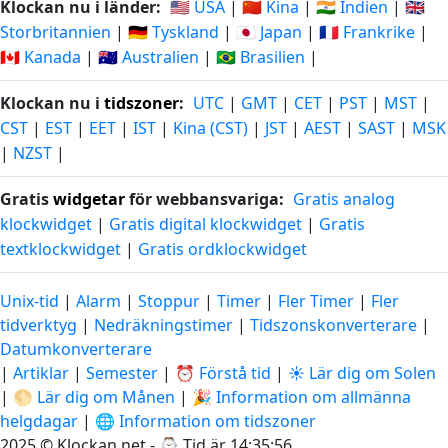
Klockan nu i länder:
🇺🇸 USA
|
🇨🇳 Kina
|
🇮🇳 Indien
|
🇬🇧
Storbritannien
|
🇩🇪 Tyskland
|
🇯🇵 Japan
|
🇫🇷 Frankrike
|
🇨🇦 Kanada
|
🇦🇺 Australien
|
🇧🇷 Brasilien
|
Klockan nu i
tidszoner
:
UTC
|
GMT
|
CET
|
PST
|
MST
|
CST
|
EST
|
EET
|
IST
|
Kina (CST)
|
JST
|
AEST
|
SAST
|
MSK
|
NZST
|
Gratis
widgetar
för webbansvariga:
Gratis analog
klockwidget
|
Gratis digital klockwidget
|
Gratis
textklockwidget
|
Gratis ordklockwidget
Unix-tid
|
Alarm
|
Stoppur
|
Timer
|
Fler Timer
|
Fler
tidverktyg
|
Nedräkningstimer
|
Tidszonskonverterare
|
Datumkonverterare
|
Artiklar
|
Semester
|
⏰ Förstå tid
|
☀️ Lär dig om Solen
|
🌕 Lär dig om Månen
|
🎉 Information om allmänna
helgdagar
|
🌐 Information om tidszoner
2025 © Klockan.net - ⌚
Tid är 14:35:57