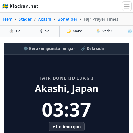
🇸🇪 Klockan.net
Hem
Städer
Akashi
Bönetider
Fajr Prayer Times
⏱️
Tid
☀️
Sol
🌙
Måne
🌦️
Väder
💨
⚙️ Beräkningsinställningar
🔗 Dela sida
FAJR BÖNETID IDAG I
Akashi, Japan
03:37
+1m imorgon