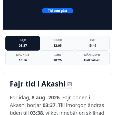
Tid som gått
FAJR
DHUHR
ASR
03:37
12:05
15:49
MAGHRIB
ISHA
MÅNADSVIS
18:56
20:26
Full tabell
Fajr tid i
Akashi
För idag,
8 aug. 2026
, Fajr-bönen i
Akashi börjar
03:37
. Till imorgon ändras
tiden till
03:38
, vilket innebär en skillnad