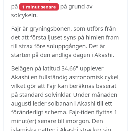
på
på grund av
1 minut senare
solcykeln.
Fajr är gryningsbönen, som utförs från
det att första ljuset syns på himlen fram
till strax före soluppgången. Det är
starten på den andliga dagen i Akashi.
Belägen på latitud 34.66° upplever
Akashi en fullständig astronomisk cykel,
vilket gör att Fajr kan beräknas baserat
på standard solvinklar. Under månaden
augusti leder solbanan i Akashi till ett
föränderligt schema. Fajr-tiden flyttas 1
minut(er) senare till imorgon. Den
islamiska natten i Akashi sträcker sig