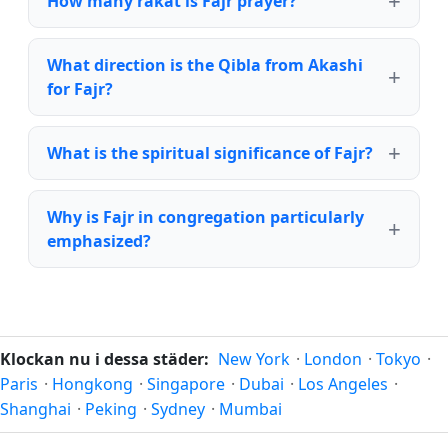
How many rakat is Fajr prayer?
What direction is the Qibla from Akashi
for Fajr?
What is the spiritual significance of Fajr?
Why is Fajr in congregation particularly
emphasized?
Klockan nu i dessa städer:
New York
·
London
·
Tokyo
·
Paris
·
Hongkong
·
Singapore
·
Dubai
·
Los Angeles
·
Shanghai
·
Peking
·
Sydney
·
Mumbai