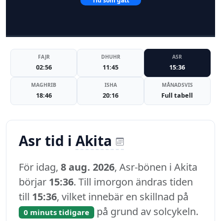
Tid som gått
FAJR
DHUHR
ASR
02:56
11:45
15:36
MAGHRIB
ISHA
MÅNADSVIS
18:46
20:16
Full tabell
Asr tid i
Akita
För idag,
8 aug. 2026
, Asr-bönen i Akita
börjar
15:36
. Till imorgon ändras tiden
till
15:36
, vilket innebär en skillnad på
på grund av solcykeln.
0 minuts tidigare