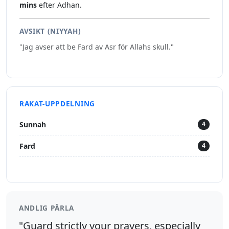
mins
efter Adhan.
AVSIKT (NIYYAH)
"Jag avser att be Fard av Asr för Allahs skull."
RAKAT-UPPDELNING
Sunnah
4
Fard
4
ANDLIG PÄRLA
"Guard strictly your prayers, especially