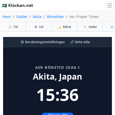
🇸🇪 Klockan.net
Hem
Städer
Akita
Bönetider
Asr Prayer Times
⏱️
Tid
☀️
Sol
🌙
Måne
🌦️
Väder
💨
⚙️ Beräkningsinställningar
🔗 Dela sida
ASR BÖNETID IDAG I
Akita, Japan
15:36