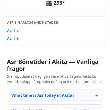
🕋 293°
ASR I NÄRLIGGANDE STÄDER
Asr i →
Asr i →
Asr Bönetider i Akita — Vanliga
frågor
Svar uppdateras dagligen baserat på dagens faktiska
Asr-tid, soluppgång, solnedgång och Hijri-datum i Akita.
What time is Asr today in Akita?