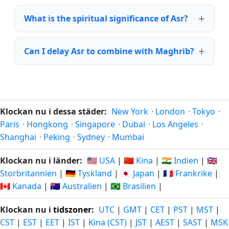
What is the spiritual significance of Asr?
Can I delay Asr to combine with Maghrib?
Klockan nu i dessa städer:
New York
·
London
·
Tokyo
·
Paris
·
Hongkong
·
Singapore
·
Dubai
·
Los Angeles
·
Shanghai
·
Peking
·
Sydney
·
Mumbai
Klockan nu i länder:
🇺🇸 USA
|
🇨🇳 Kina
|
🇮🇳 Indien
|
🇬🇧
Storbritannien
|
🇩🇪 Tyskland
|
🇯🇵 Japan
|
🇫🇷 Frankrike
|
🇨🇦 Kanada
|
🇦🇺 Australien
|
🇧🇷 Brasilien
|
Klockan nu i
tidszoner
:
UTC
|
GMT
|
CET
|
PST
|
MST
|
CST
|
EST
|
EET
|
IST
|
Kina (CST)
|
JST
|
AEST
|
SAST
|
MSK