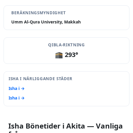
BERÄKNINGSMYNDIGHET
Umm Al-Qura University, Makkah
QIBLA-RIKTNING
🕋 293°
ISHA I NÄRLIGGANDE STÄDER
Isha i →
Isha i →
Isha Bönetider i Akita — Vanliga