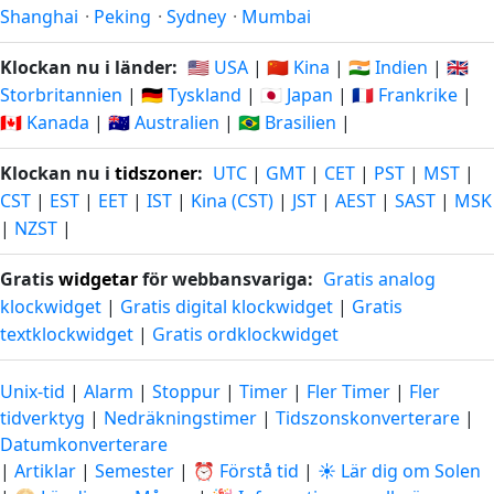
Shanghai
·
Peking
·
Sydney
·
Mumbai
Klockan nu i länder:
🇺🇸 USA
|
🇨🇳 Kina
|
🇮🇳 Indien
|
🇬🇧
Storbritannien
|
🇩🇪 Tyskland
|
🇯🇵 Japan
|
🇫🇷 Frankrike
|
🇨🇦 Kanada
|
🇦🇺 Australien
|
🇧🇷 Brasilien
|
Klockan nu i
tidszoner
:
UTC
|
GMT
|
CET
|
PST
|
MST
|
CST
|
EST
|
EET
|
IST
|
Kina (CST)
|
JST
|
AEST
|
SAST
|
MSK
|
NZST
|
Gratis
widgetar
för webbansvariga:
Gratis analog
klockwidget
|
Gratis digital klockwidget
|
Gratis
textklockwidget
|
Gratis ordklockwidget
Unix-tid
|
Alarm
|
Stoppur
|
Timer
|
Fler Timer
|
Fler
tidverktyg
|
Nedräkningstimer
|
Tidszonskonverterare
|
Datumkonverterare
|
Artiklar
|
Semester
|
⏰ Förstå tid
|
☀️ Lär dig om Solen