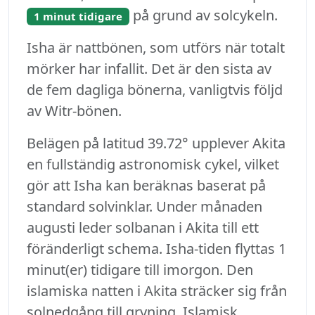
på grund av solcykeln.
1 minut tidigare
Isha är nattbönen, som utförs när totalt
mörker har infallit. Det är den sista av
de fem dagliga bönerna, vanligtvis följd
av Witr-bönen.
Belägen på latitud 39.72° upplever Akita
en fullständig astronomisk cykel, vilket
gör att Isha kan beräknas baserat på
standard solvinklar. Under månaden
augusti leder solbanan i Akita till ett
föränderligt schema. Isha-tiden flyttas 1
minut(er) tidigare till imorgon. Den
islamiska natten i Akita sträcker sig från
solnedgång till gryning. Islamisk