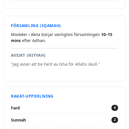
FÖRSAMLING (IQAMAH)
Moskéer i Akita börjar vanligtvis församlingen
10–15
mins
efter Adhan.
AVSIKT (NIYYAH)
"Jag avser att be Fard av Isha för Allahs skull."
RAKAT-UPPDELNING
Fard
4
Sunnah
2