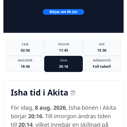
Börjar om 6h 2m
FAJR
DHUHR
ASR
02:56
11:45
15:36
MAGHRIB
ISHA
MÅNADSVIS
18:46
20:16
Full tabell
Isha tid i
Akita
För idag,
8 aug. 2026
, Isha-bönen i Akita
börjar
20:16
. Till imorgon ändras tiden
till
20:14
, vilket innebär en skillnad på