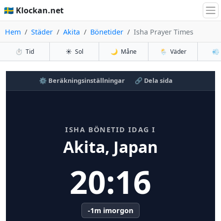
🇸🇪 Klockan.net
Hem
Städer
Akita
Bönetider
Isha Prayer Times
⏱️
Tid
☀️
Sol
🌙
Måne
🌦️
Väder
💨
⚙️ Beräkningsinställningar
🔗 Dela sida
ISHA BÖNETID IDAG I
Akita, Japan
20:16
-1m imorgon