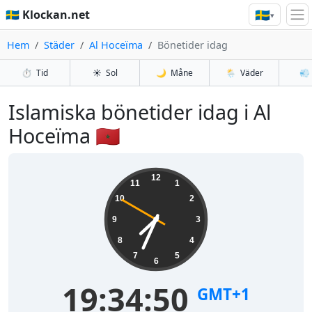
🇸🇪
🇸🇪 Klockan.net
▾
Hem
Städer
Al Hoceïma
Bönetider idag
⏱️
Tid
☀️
Sol
🌙
Måne
🌦️
Väder
💨
Islamiska bönetider idag i Al
Hoceïma 🇲🇦
12
11
1
10
2
9
3
8
4
7
5
6
19:34:50
GMT+1