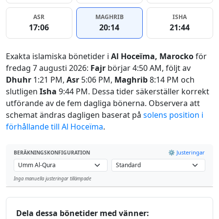
ASR
MAGHRIB
ISHA
17:06
20:14
21:44
Exakta islamiska bönetider i
Al Hoceïma, Marocko
för
fredag 7 augusti 2026:
Fajr
börjar 4:50 AM, följt av
Dhuhr
1:21 PM,
Asr
5:06 PM,
Maghrib
8:14 PM och
slutligen
Isha
9:44 PM. Dessa tider säkerställer korrekt
utförande av de fem dagliga bönerna. Observera att
schemat ändras dagligen baserat på
solens position i
förhållande till Al Hoceïma
.
⚙️ Justeringar
BERÄKNINGSKONFIGURATION
Inga manuella justeringar tillämpade
Leaflet
Dela dessa bönetider med vänner: