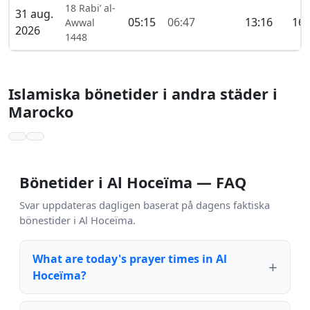
18 Rabi’ al-
31 aug.
05:15
06:47
13:16
16:
Awwal
2026
1448
Islamiska bönetider i andra städer i
Marocko
Bönetider i Al Hoceïma — FAQ
Svar uppdateras dagligen baserat på dagens faktiska
bönestider i Al Hoceïma.
What are today's prayer times in Al
Hoceïma?