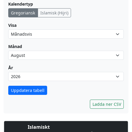
Kalendertyp
Gregoriansk
Islamisk (Hijri)
Visa
Månad
År
Uppdatera tabell
Ladda ner CSV
Islamiskt