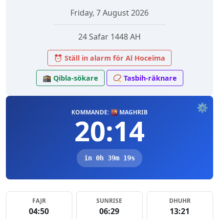
Friday, 7 August 2026
24 Safar 1448 AH
⏰ Ställ in alarm för Al Hoceïma
🕋 Qibla-sökare
📿 Tasbih-räknare
⚙️
KOMMANDE: 🌇 MAGHRIB
20:14
in 0h 39m 19s
FAJR
SUNRISE
DHUHR
04:50
06:29
13:21