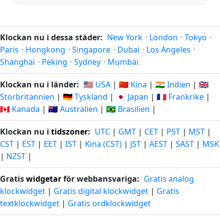
Klockan nu i dessa städer:
New York
·
London
·
Tokyo
·
Paris
·
Hongkong
·
Singapore
·
Dubai
·
Los Angeles
·
Shanghai
·
Peking
·
Sydney
·
Mumbai
Klockan nu i länder:
🇺🇸 USA
|
🇨🇳 Kina
|
🇮🇳 Indien
|
🇬🇧
Storbritannien
|
🇩🇪 Tyskland
|
🇯🇵 Japan
|
🇫🇷 Frankrike
|
🇨🇦 Kanada
|
🇦🇺 Australien
|
🇧🇷 Brasilien
|
Klockan nu i
tidszoner
:
UTC
|
GMT
|
CET
|
PST
|
MST
|
CST
|
EST
|
EET
|
IST
|
Kina (CST)
|
JST
|
AEST
|
SAST
|
MSK
|
NZST
|
Gratis
widgetar
för webbansvariga:
Gratis analog
klockwidget
|
Gratis digital klockwidget
|
Gratis
textklockwidget
|
Gratis ordklockwidget