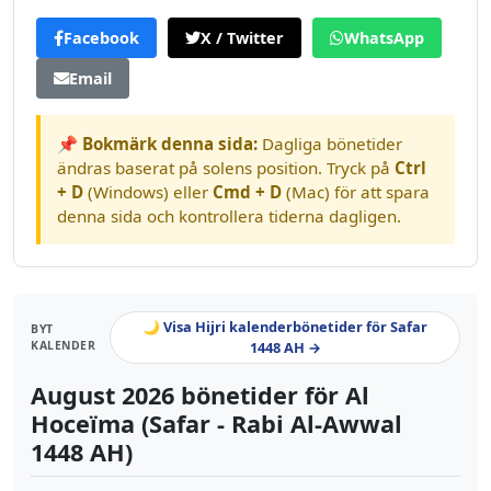
Facebook
X / Twitter
WhatsApp
Email
📌 Bokmärk denna sida:
Dagliga bönetider
ändras baserat på solens position. Tryck på
Ctrl
+ D
(Windows) eller
Cmd + D
(Mac) för att spara
denna sida och kontrollera tiderna dagligen.
🌙 Visa Hijri kalenderbönetider för Safar
BYT
KALENDER
1448 AH →
August 2026 bönetider för Al
Hoceïma (Safar - Rabi Al-Awwal
1448 AH)