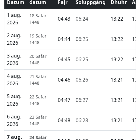
Datum
datum
Fajr
Soluppgång
Dhuhr
Asr
1 aug.
18 Safar
04:43
06:24
13:22
17:
2026
1448
2 aug.
19 Safar
04:44
06:25
13:22
17:
2026
1448
3 aug.
20 Safar
04:45
06:25
13:22
17:
2026
1448
4 aug.
21 Safar
04:46
06:26
13:21
17:
2026
1448
5 aug.
22 Safar
04:47
06:27
13:21
17:
2026
1448
6 aug.
23 Safar
04:48
06:28
13:21
17:
2026
1448
7 aug.
24 Safar