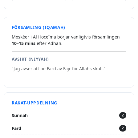
FÖRSAMLING (IQAMAH)
Moskéer i Al Hoceïma börjar vanligtvis församlingen
10–15 mins
efter Adhan.
AVSIKT (NIYYAH)
"Jag avser att be Fard av Fajr för Allahs skull."
RAKAT-UPPDELNING
Sunnah
2
Fard
2