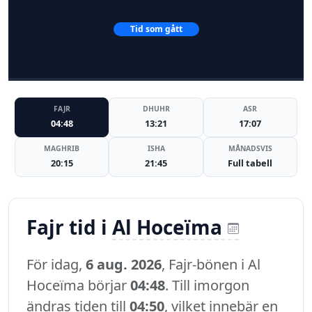
Tid som gått
FAJR
DHUHR
ASR
04:48
13:21
17:07
MAGHRIB
ISHA
MÅNADSVIS
20:15
21:45
Full tabell
Fajr tid i
Al Hoceïma
För idag,
6 aug. 2026
, Fajr-bönen i Al
Hoceïma börjar
04:48
. Till imorgon
ändras tiden till
04:50
, vilket innebär en