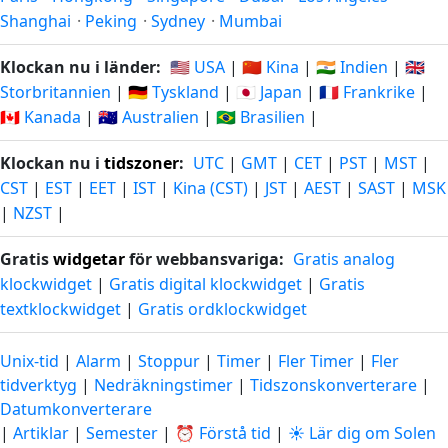
Shanghai
·
Peking
·
Sydney
·
Mumbai
Klockan nu i länder:
🇺🇸 USA
|
🇨🇳 Kina
|
🇮🇳 Indien
|
🇬🇧
Storbritannien
|
🇩🇪 Tyskland
|
🇯🇵 Japan
|
🇫🇷 Frankrike
|
🇨🇦 Kanada
|
🇦🇺 Australien
|
🇧🇷 Brasilien
|
Klockan nu i
tidszoner
:
UTC
|
GMT
|
CET
|
PST
|
MST
|
CST
|
EST
|
EET
|
IST
|
Kina (CST)
|
JST
|
AEST
|
SAST
|
MSK
|
NZST
|
Gratis
widgetar
för webbansvariga:
Gratis analog
klockwidget
|
Gratis digital klockwidget
|
Gratis
textklockwidget
|
Gratis ordklockwidget
Unix-tid
|
Alarm
|
Stoppur
|
Timer
|
Fler Timer
|
Fler
tidverktyg
|
Nedräkningstimer
|
Tidszonskonverterare
|
Datumkonverterare
|
Artiklar
|
Semester
|
⏰ Förstå tid
|
☀️ Lär dig om Solen