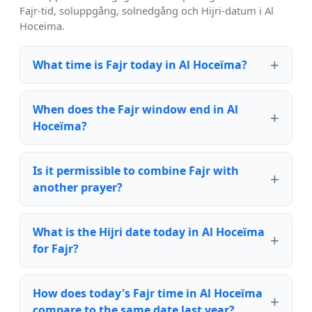
Fajr-tid, soluppgång, solnedgång och Hijri-datum i Al
Hoceïma.
What time is Fajr today in Al Hoceïma?
When does the Fajr window end in Al
Hoceïma?
Is it permissible to combine Fajr with
another prayer?
What is the Hijri date today in Al Hoceïma
for Fajr?
How does today's Fajr time in Al Hoceïma
compare to the same date last year?