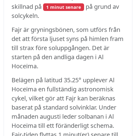
skillnad på
på grund av
1 minut senare
solcykeln.
Fajr är gryningsbönen, som utförs från
det att första ljuset syns på himlen fram
till strax före soluppgången. Det är
starten på den andliga dagen i Al
Hoceïma.
Belägen på latitud 35.25° upplever Al
Hoceïma en fullständig astronomisk
cykel, vilket gör att Fajr kan beräknas
baserat på standard solvinklar. Under
månaden augusti leder solbanan i Al
Hoceïma till ett föränderligt schema.
Fajr-tiden flyttas 1 minut(er) senare till