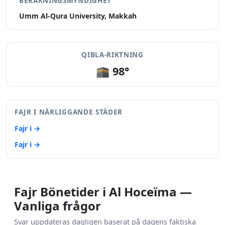
BERÄKNINGSMYNDIGHET
Umm Al-Qura University, Makkah
QIBLA-RIKTNING
🕋 98°
FAJR I NÄRLIGGANDE STÄDER
Fajr i →
Fajr i →
Fajr Bönetider i Al Hoceïma —
Vanliga frågor
Svar uppdateras dagligen baserat på dagens faktiska