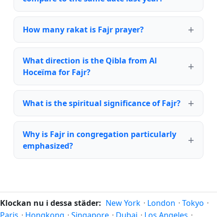
How many rakat is Fajr prayer?
What direction is the Qibla from Al
Hoceïma for Fajr?
What is the spiritual significance of Fajr?
Why is Fajr in congregation particularly
emphasized?
Klockan nu i dessa städer:
New York
·
London
·
Tokyo
·
Paris
·
Hongkong
·
Singapore
·
Dubai
·
Los Angeles
·