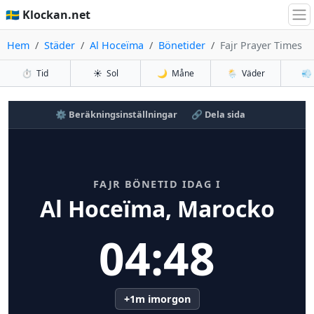
🇸🇪 Klockan.net
Hem
Städer
Al Hoceïma
Bönetider
Fajr Prayer Times
⏱️
Tid
☀️
Sol
🌙
Måne
🌦️
Väder
💨
⚙️ Beräkningsinställningar
🔗 Dela sida
FAJR BÖNETID IDAG I
Al Hoceïma, Marocko
04:48
+1m imorgon