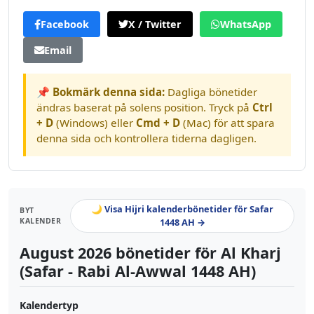
Facebook
X / Twitter
WhatsApp
Email
📌 Bokmärk denna sida:
Dagliga bönetider
ändras baserat på solens position. Tryck på
Ctrl
+ D
(Windows) eller
Cmd + D
(Mac) för att spara
denna sida och kontrollera tiderna dagligen.
🌙 Visa Hijri kalenderbönetider för Safar
BYT
KALENDER
1448 AH →
August 2026 bönetider för Al Kharj
(Safar - Rabi Al-Awwal 1448 AH)
Kalendertyp