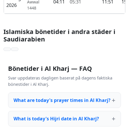
04:11
05:31
11:51
15:
Awwal
2026
1448
Islamiska bönetider i andra städer i
Saudiarabien
Bönetider i Al Kharj — FAQ
Svar uppdateras dagligen baserat på dagens faktiska
bönestider i Al Kharj.
What are today's prayer times in Al Kharj?
What is today's Hijri date in Al Kharj?