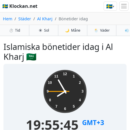
🇸🇪
🇸🇪 Klockan.net
▾
Hem
Städer
Al Kharj
Bönetider idag
⏱️
Tid
☀️
Sol
🌙
Måne
🌦️
Väder
💨
Islamiska bönetider idag i Al
Kharj 🇸🇦
12
11
1
10
2
9
3
8
4
7
5
6
19:55:45
GMT+3