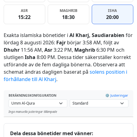
ASR
MAGHRIB
ISHA
15:22
18:30
20:00
Exakta islamiska bönetider i
Al Kharj, Saudiarabien
för
lördag 8 augusti 2026:
Fajr
börjar 3:58 AM, följt av
Dhuhr
11:56 AM,
Asr
3:22 PM,
Maghrib
6:30 PM och
slutligen
Isha
8:00 PM. Dessa tider säkerställer korrekt
utförande av de fem dagliga bönerna. Observera att
schemat ändras dagligen baserat på
solens position i
förhållande till Al Kharj
.
⚙️ Justeringar
BERÄKNINGSKONFIGURATION
Inga manuella justeringar tillämpade
Leaflet
Dela dessa bönetider med vänner: