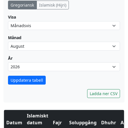
Gregoriansk
Islamisk (Hijri)
Visa
Månad
År
Uppdatera tabell
Ladda ner CSV
Islamiskt
Datum
datum
Fajr
Soluppgång
Dhuhr
Asr