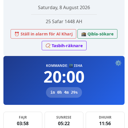
Saturday, 8 August 2026
25 Safar 1448 AH
⏰ Ställ in alarm för Al Kharj
🕋 Qibla-sökare
📿 Tasbih-räknare
⚙️
KOMMANDE: 🌃 ISHA
20:00
in 0h 4m 29s
FAJR
SUNRISE
DHUHR
03:58
05:22
11:56