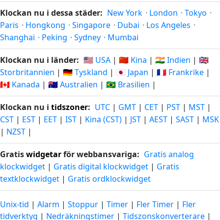
Klockan nu i dessa städer:
New York
·
London
·
Tokyo
·
Paris
·
Hongkong
·
Singapore
·
Dubai
·
Los Angeles
·
Shanghai
·
Peking
·
Sydney
·
Mumbai
Klockan nu i länder:
🇺🇸 USA
|
🇨🇳 Kina
|
🇮🇳 Indien
|
🇬🇧
Storbritannien
|
🇩🇪 Tyskland
|
🇯🇵 Japan
|
🇫🇷 Frankrike
|
🇨🇦 Kanada
|
🇦🇺 Australien
|
🇧🇷 Brasilien
|
Klockan nu i
tidszoner
:
UTC
|
GMT
|
CET
|
PST
|
MST
|
CST
|
EST
|
EET
|
IST
|
Kina (CST)
|
JST
|
AEST
|
SAST
|
MSK
|
NZST
|
Gratis
widgetar
för webbansvariga:
Gratis analog
klockwidget
|
Gratis digital klockwidget
|
Gratis
textklockwidget
|
Gratis ordklockwidget
Unix-tid
|
Alarm
|
Stoppur
|
Timer
|
Fler Timer
|
Fler
tidverktyg
|
Nedräkningstimer
|
Tidszonskonverterare
|