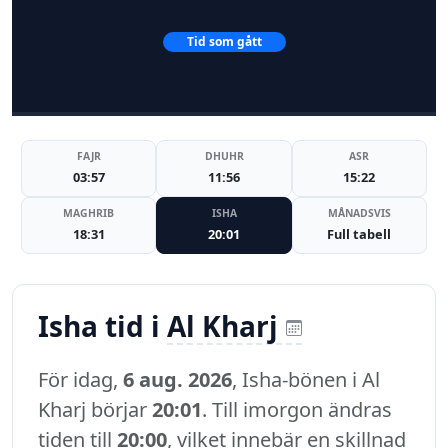
Tid som gått
FAJR
DHUHR
ASR
03:57
11:56
15:22
MAGHRIB
ISHA
MÅNADSVIS
18:31
20:01
Full tabell
Isha tid i
Al Kharj
För idag,
6 aug. 2026
, Isha-bönen i Al
Kharj börjar
20:01
. Till imorgon ändras
tiden till
20:00
, vilket innebär en skillnad