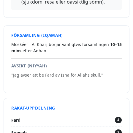
(sjukdom, resa eller oavsiktlig sömn).
FÖRSAMLING (IQAMAH)
Moskéer i Al Kharj börjar vanligtvis församlingen
10–15
mins
efter Adhan.
AVSIKT (NIYYAH)
"Jag avser att be Fard av Isha för Allahs skull."
RAKAT-UPPDELNING
Fard
4
Sunnah
2