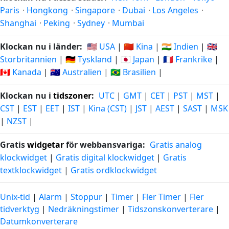
Paris
·
Hongkong
·
Singapore
·
Dubai
·
Los Angeles
·
Shanghai
·
Peking
·
Sydney
·
Mumbai
Klockan nu i länder:
🇺🇸 USA
|
🇨🇳 Kina
|
🇮🇳 Indien
|
🇬🇧
Storbritannien
|
🇩🇪 Tyskland
|
🇯🇵 Japan
|
🇫🇷 Frankrike
|
🇨🇦 Kanada
|
🇦🇺 Australien
|
🇧🇷 Brasilien
|
Klockan nu i
tidszoner
:
UTC
|
GMT
|
CET
|
PST
|
MST
|
CST
|
EST
|
EET
|
IST
|
Kina (CST)
|
JST
|
AEST
|
SAST
|
MSK
|
NZST
|
Gratis
widgetar
för webbansvariga:
Gratis analog
klockwidget
|
Gratis digital klockwidget
|
Gratis
textklockwidget
|
Gratis ordklockwidget
Unix-tid
|
Alarm
|
Stoppur
|
Timer
|
Fler Timer
|
Fler
tidverktyg
|
Nedräkningstimer
|
Tidszonskonverterare
|
Datumkonverterare