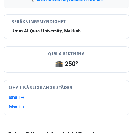
BERÄKNINGSMYNDIGHET
Umm Al-Qura University, Makkah
QIBLA-RIKTNING
🕋 250°
ISHA I NÄRLIGGANDE STÄDER
Isha i →
Isha i →