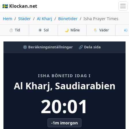
🇸🇪 Klockan.net
Hem
Städer
Al Kharj
Bönetider
Isha Prayer Times
⏱️
Tid
☀️
Sol
🌙
Måne
🌦️
Väder
💨
⚙️ Beräkningsinställningar
🔗 Dela sida
ISHA BÖNETID IDAG I
Al Kharj, Saudiarabien
20:01
-1m imorgon