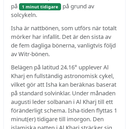
på
på grund av
1 minut tidigare
solcykeln.
Isha är nattbönen, som utförs när totalt
mörker har infallit. Det är den sista av
de fem dagliga bönerna, vanligtvis följd
av Witr-bönen.
Belägen på latitud 24.16° upplever Al
Kharj en fullständig astronomisk cykel,
vilket gör att Isha kan beräknas baserat
på standard solvinklar. Under månaden
augusti leder solbanan i Al Kharj till ett
föränderligt schema. Isha-tiden flyttas 1
minut(er) tidigare till imorgon. Den
islamiska natten i Al Kharj sträcker sig