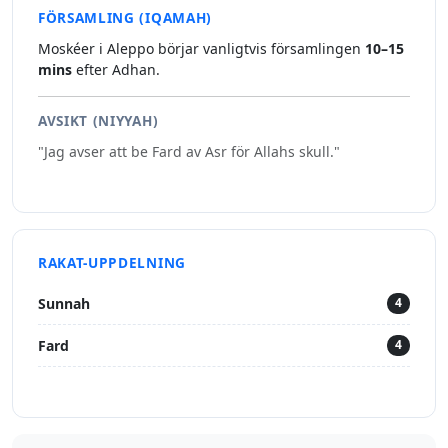
FÖRSAMLING (IQAMAH)
Moskéer i Aleppo börjar vanligtvis församlingen
10–15
mins
efter Adhan.
AVSIKT (NIYYAH)
"Jag avser att be Fard av Asr för Allahs skull."
RAKAT-UPPDELNING
Sunnah
4
Fard
4