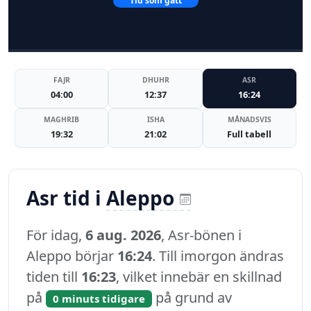
Tid som gått
FAJR
DHUHR
ASR
04:00
12:37
16:24
MAGHRIB
ISHA
MÅNADSVIS
19:32
21:02
Full tabell
Asr tid i
Aleppo
För idag,
6 aug. 2026
, Asr-bönen i
Aleppo börjar
16:24
. Till imorgon ändras
tiden till
16:23
, vilket innebär en skillnad
på
på grund av
0 minuts tidigare