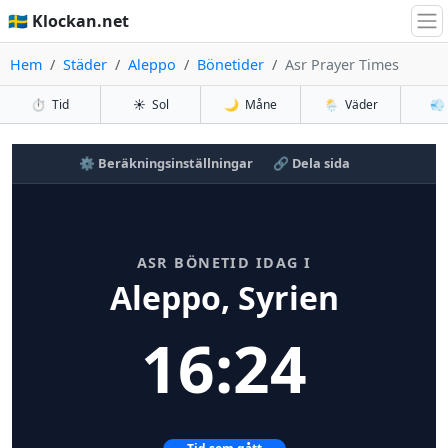
🇸🇪 Klockan.net
Hem
Städer
Aleppo
Bönetider
Asr Prayer Times
⏱️
Tid
☀️
Sol
🌙
Måne
🌦️
Väder
💨
⚙️ Beräkningsinställningar
🔗 Dela sida
ASR BÖNETID IDAG I
Aleppo, Syrien
16:24