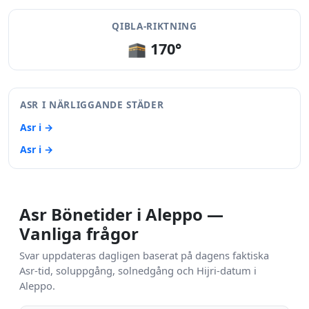
QIBLA-RIKTNING
🕋 170°
ASR I NÄRLIGGANDE STÄDER
Asr i →
Asr i →
Asr Bönetider i Aleppo —
Vanliga frågor
Svar uppdateras dagligen baserat på dagens faktiska
Asr-tid, soluppgång, solnedgång och Hijri-datum i
Aleppo.