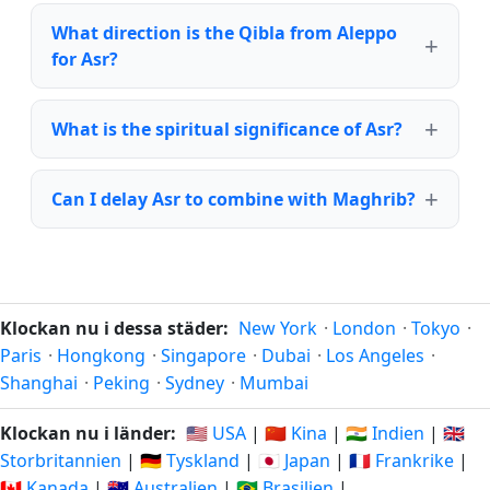
What direction is the Qibla from Aleppo
for Asr?
What is the spiritual significance of Asr?
Can I delay Asr to combine with Maghrib?
Klockan nu i dessa städer:
New York
·
London
·
Tokyo
·
Paris
·
Hongkong
·
Singapore
·
Dubai
·
Los Angeles
·
Shanghai
·
Peking
·
Sydney
·
Mumbai
Klockan nu i länder:
🇺🇸 USA
|
🇨🇳 Kina
|
🇮🇳 Indien
|
🇬🇧
Storbritannien
|
🇩🇪 Tyskland
|
🇯🇵 Japan
|
🇫🇷 Frankrike
|
🇨🇦 Kanada
|
🇦🇺 Australien
|
🇧🇷 Brasilien
|