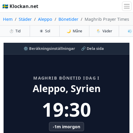
🇸🇪 Klockan.net
Hem
Städer
Aleppo
Bönetider
Maghrib Prayer Times
⏱️
Tid
☀️
Sol
🌙
Måne
🌦️
Väder
💨
⚙️ Beräkningsinställningar
🔗 Dela sida
MAGHRIB BÖNETID IDAG I
Aleppo, Syrien
19:30
-1m imorgon