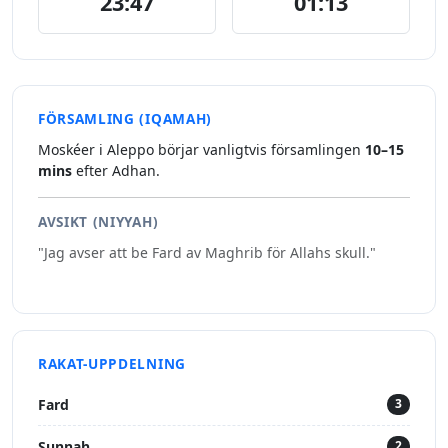
23:47
01:13
FÖRSAMLING (IQAMAH)
Moskéer i Aleppo börjar vanligtvis församlingen
10–15
mins
efter Adhan.
AVSIKT (NIYYAH)
"Jag avser att be Fard av Maghrib för Allahs skull."
RAKAT-UPPDELNING
Fard
3
Sunnah
2