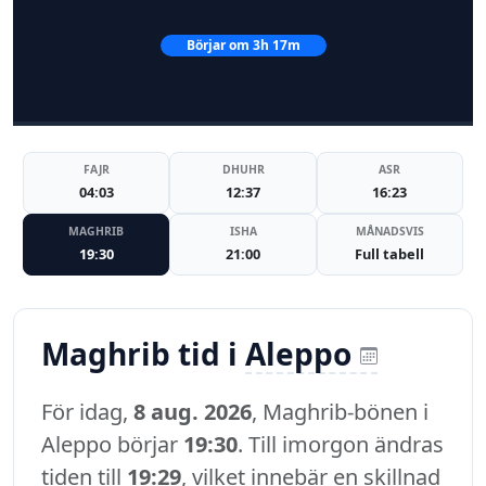
Börjar om 3h 17m
FAJR
DHUHR
ASR
04:03
12:37
16:23
MAGHRIB
ISHA
MÅNADSVIS
19:30
21:00
Full tabell
Maghrib tid i
Aleppo
För idag,
8 aug. 2026
, Maghrib-bönen i
Aleppo börjar
19:30
. Till imorgon ändras
tiden till
19:29
, vilket innebär en skillnad