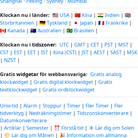
Shanghai
·
Peking
·
Sydney
·
Mumbai
Klockan nu i länder:
🇺🇸 USA
|
🇨🇳 Kina
|
🇮🇳 Indien
|
🇬🇧
Storbritannien
|
🇩🇪 Tyskland
|
🇯🇵 Japan
|
🇫🇷 Frankrike
|
🇨🇦 Kanada
|
🇦🇺 Australien
|
🇧🇷 Brasilien
|
Klockan nu i
tidszoner
:
UTC
|
GMT
|
CET
|
PST
|
MST
|
CST
|
EST
|
EET
|
IST
|
Kina (CST)
|
JST
|
AEST
|
SAST
|
MSK
|
NZST
|
Gratis
widgetar
för webbansvariga:
Gratis analog
klockwidget
|
Gratis digital klockwidget
|
Gratis
textklockwidget
|
Gratis ordklockwidget
Unix-tid
|
Alarm
|
Stoppur
|
Timer
|
Fler Timer
|
Fler
tidverktyg
|
Nedräkningstimer
|
Tidszonskonverterare
|
Datumkonverterare
|
Artiklar
|
Semester
|
⏰ Förstå tid
|
☀️ Lär dig om Solen
|
🌕 Lär dig om Månen
|
🎉 Information om allmänna