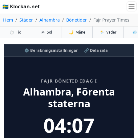
🇸🇪 Klockan.net
Hem
Städer
Alhambra
Bönetider
Fajr Prayer Times
⏱️
Tid
☀️
Sol
🌙
Måne
🌦️
Väder
💨
⚙️ Beräkningsinställningar
🔗 Dela sida
FAJR BÖNETID IDAG I
Alhambra, Förenta
staterna
04:07