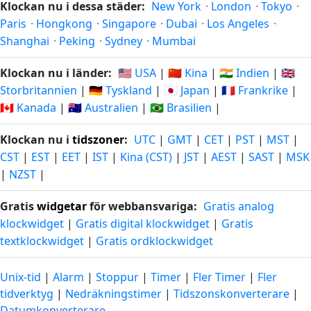
Klockan nu i dessa städer:
New York
·
London
·
Tokyo
·
Paris
·
Hongkong
·
Singapore
·
Dubai
·
Los Angeles
·
Shanghai
·
Peking
·
Sydney
·
Mumbai
Klockan nu i länder:
🇺🇸 USA
|
🇨🇳 Kina
|
🇮🇳 Indien
|
🇬🇧
Storbritannien
|
🇩🇪 Tyskland
|
🇯🇵 Japan
|
🇫🇷 Frankrike
|
🇨🇦 Kanada
|
🇦🇺 Australien
|
🇧🇷 Brasilien
|
Klockan nu i
tidszoner
:
UTC
|
GMT
|
CET
|
PST
|
MST
|
CST
|
EST
|
EET
|
IST
|
Kina (CST)
|
JST
|
AEST
|
SAST
|
MSK
|
NZST
|
Gratis
widgetar
för webbansvariga:
Gratis analog
klockwidget
|
Gratis digital klockwidget
|
Gratis
textklockwidget
|
Gratis ordklockwidget
Unix-tid
|
Alarm
|
Stoppur
|
Timer
|
Fler Timer
|
Fler
tidverktyg
|
Nedräkningstimer
|
Tidszonskonverterare
|
Datumkonverterare