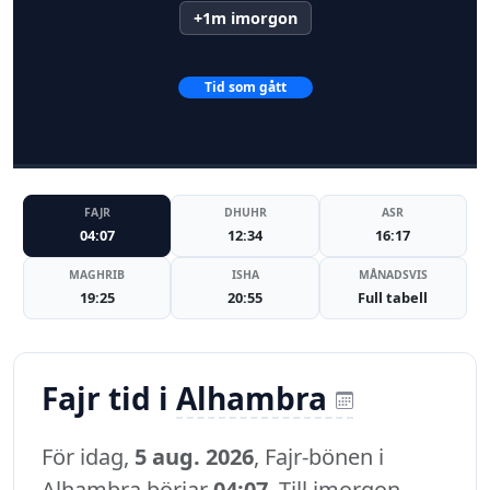
+1m imorgon
Tid som gått
FAJR
DHUHR
ASR
04:07
12:34
16:17
MAGHRIB
ISHA
MÅNADSVIS
19:25
20:55
Full tabell
Fajr tid i
Alhambra
För idag,
5 aug. 2026
, Fajr-bönen i
Alhambra börjar
04:07
. Till imorgon