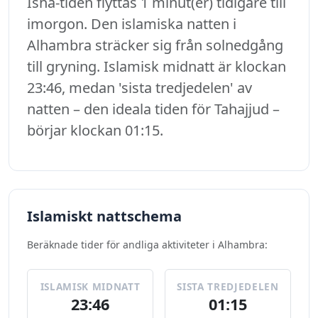
Isha-tiden flyttas 1 minut(er) tidigare till
imorgon. Den islamiska natten i
Alhambra sträcker sig från solnedgång
till gryning. Islamisk midnatt är klockan
23:46, medan 'sista tredjedelen' av
natten – den ideala tiden för Tahajjud –
börjar klockan 01:15.
Islamiskt nattschema
Beräknade tider för andliga aktiviteter i Alhambra:
ISLAMISK MIDNATT
SISTA TREDJEDELEN
23:46
01:15