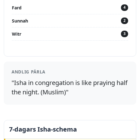
Fard
4
Sunnah
2
Witr
3
ANDLIG PÄRLA
"Isha in congregation is like praying half
the night. (Muslim)"
7-dagars Isha-schema