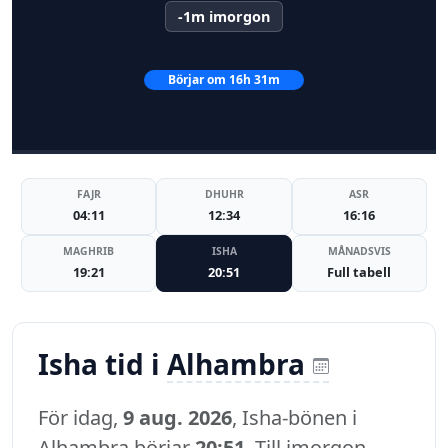
-1m imorgon
Börjar om 16h 31m
FAJR
DHUHR
ASR
04:11
12:34
16:16
MAGHRIB
ISHA
MÅNADSVIS
19:21
20:51
Full tabell
Isha tid i
Alhambra
För idag,
9 aug. 2026
, Isha-bönen i
Alhambra börjar
20:51
. Till imorgon