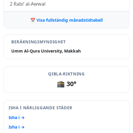
2 Rabi’ al-Awwal
📅 Visa fullständig månadstidtabell
BERÄKNINGSMYNDIGHET
Umm Al-Qura University, Makkah
QIBLA-RIKTNING
🕋 30°
ISHA I NÄRLIGGANDE STÄDER
Isha i →
Isha i →