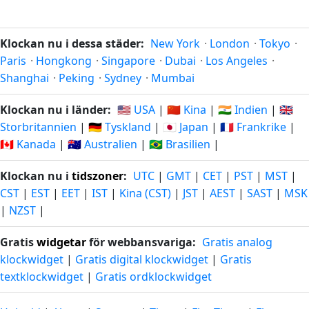
Klockan nu i dessa städer:
New York
·
London
·
Tokyo
·
Paris
·
Hongkong
·
Singapore
·
Dubai
·
Los Angeles
·
Shanghai
·
Peking
·
Sydney
·
Mumbai
Klockan nu i länder:
🇺🇸 USA
|
🇨🇳 Kina
|
🇮🇳 Indien
|
🇬🇧
Storbritannien
|
🇩🇪 Tyskland
|
🇯🇵 Japan
|
🇫🇷 Frankrike
|
🇨🇦 Kanada
|
🇦🇺 Australien
|
🇧🇷 Brasilien
|
Klockan nu i
tidszoner
:
UTC
|
GMT
|
CET
|
PST
|
MST
|
CST
|
EST
|
EET
|
IST
|
Kina (CST)
|
JST
|
AEST
|
SAST
|
MSK
|
NZST
|
Gratis
widgetar
för webbansvariga:
Gratis analog
klockwidget
|
Gratis digital klockwidget
|
Gratis
textklockwidget
|
Gratis ordklockwidget