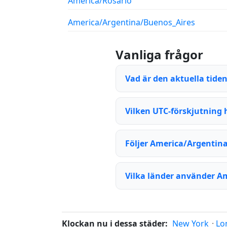
America/Rosario
America/Argentina/Buenos_Aires
Vanliga frågor
Vad är den aktuella tid
Vilken UTC-förskjutning
Följer America/Argenti
Vilka länder använder A
Klockan nu i dessa städer:
New York
·
Lo