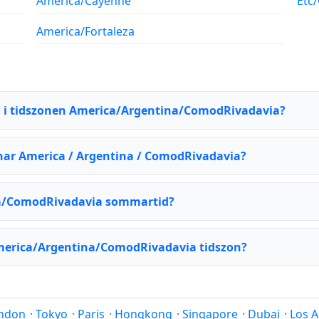
America/Cayenne
Etc
America/Fortaleza
en i tidszonen America/Argentina/ComodRivadavia?
 har America / Argentina / ComodRivadavia?
na/ComodRivadavia sommartid?
merica/Argentina/ComodRivadavia tidszon?
ndon
·
Tokyo
·
Paris
·
Hongkong
·
Singapore
·
Dubai
·
Los A