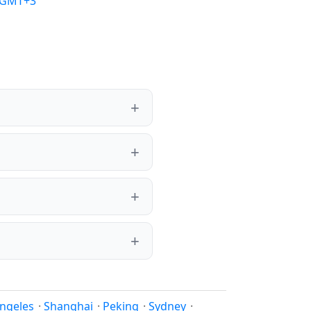
/GMT+3
ngeles
·
Shanghai
·
Peking
·
Sydney
·