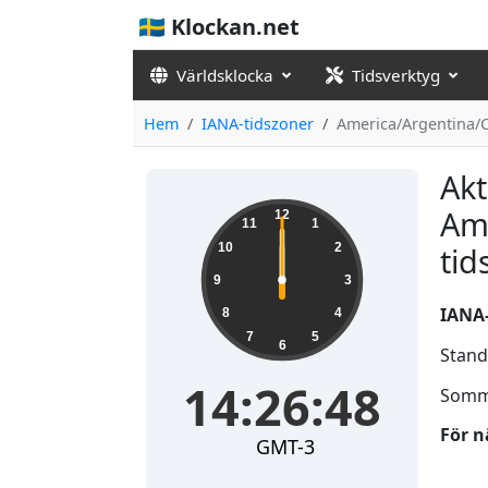
🇸🇪 Klockan.net
Världsklocka
Tidsverktyg
Hem
IANA-tidszoner
America/Argentina/
Akt
Am
12
11
1
10
2
tid
9
3
IANA
8
4
7
5
6
Stand
14:26:48
Somm
För n
GMT-3