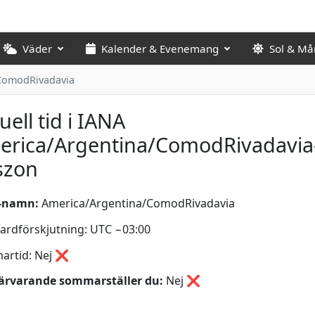
Väder
Kalender & Evenemang
Sol & Må
ComodRivadavia
uell tid i IANA
erica/Argentina/ComodRivadavia
szon
-namn:
America/Argentina/ComodRivadavia
ardförskjutning: UTC −03:00
artid: Nej ❌
ärvarande sommarställer du:
Nej
❌