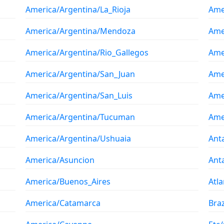
America/Argentina/La_Rioja
Ame
America/Argentina/Mendoza
Ame
America/Argentina/Rio_Gallegos
Ame
America/Argentina/San_Juan
Ame
America/Argentina/San_Luis
Ame
America/Argentina/Tucuman
Ame
America/Argentina/Ushuaia
Ant
America/Asuncion
Ant
America/Buenos_Aires
Atla
America/Catamarca
Braz