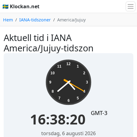
🇸🇪 Klockan.net
Hem
IANA-tidszoner
America/Jujuy
Aktuell tid i IANA
America/Jujuy-tidszon
16:38:20
12
11
1
10
2
9
3
8
4
7
5
6
GMT-3
16:38:20
torsdag, 6 augusti 2026