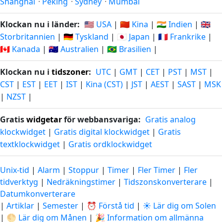
Shanghai
·
Peking
·
Sydney
·
Mumbai
Klockan nu i länder:
🇺🇸 USA
|
🇨🇳 Kina
|
🇮🇳 Indien
|
🇬🇧
Storbritannien
|
🇩🇪 Tyskland
|
🇯🇵 Japan
|
🇫🇷 Frankrike
|
🇨🇦 Kanada
|
🇦🇺 Australien
|
🇧🇷 Brasilien
|
Klockan nu i
tidszoner
:
UTC
|
GMT
|
CET
|
PST
|
MST
|
CST
|
EST
|
EET
|
IST
|
Kina (CST)
|
JST
|
AEST
|
SAST
|
MSK
|
NZST
|
Gratis
widgetar
för webbansvariga:
Gratis analog
klockwidget
|
Gratis digital klockwidget
|
Gratis
textklockwidget
|
Gratis ordklockwidget
Unix-tid
|
Alarm
|
Stoppur
|
Timer
|
Fler Timer
|
Fler
tidverktyg
|
Nedräkningstimer
|
Tidszonskonverterare
|
Datumkonverterare
|
Artiklar
|
Semester
|
⏰ Förstå tid
|
☀️ Lär dig om Solen
|
🌕 Lär dig om Månen
|
🎉 Information om allmänna