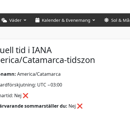
Väder
Kalender & Evenemang
Sol & Må
uell tid i IANA
erica/Catamarca-tidszon
-namn:
America/Catamarca
ardförskjutning: UTC −03:00
artid: Nej ❌
ärvarande sommarställer du:
Nej
❌