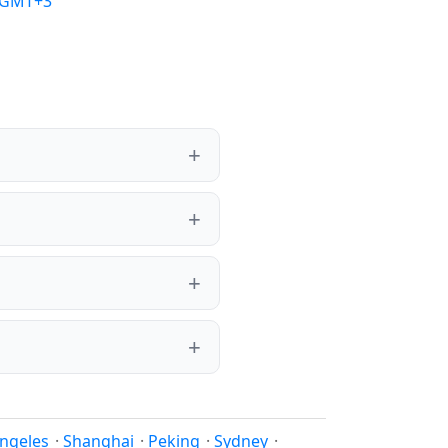
/GMT+3
ngeles
·
Shanghai
·
Peking
·
Sydney
·