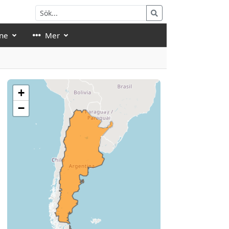
ne
Mer
+
−