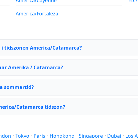
America/Cayenne
Etc
America/Fortaleza
n i tidszonen America/Catamarca?
 har Amerika / Catamarca?
ca sommartid?
merica/Catamarca tidszon?
ndon
·
Tokyo
·
Paris
·
Hongkong
·
Singapore
·
Dubai
·
Los A