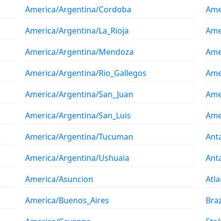
America/Argentina/Cordoba
Ame
America/Argentina/La_Rioja
Ame
America/Argentina/Mendoza
Ame
America/Argentina/Rio_Gallegos
Ame
America/Argentina/San_Juan
Ame
America/Argentina/San_Luis
Ame
America/Argentina/Tucuman
Ant
America/Argentina/Ushuaia
Ant
America/Asuncion
Atla
America/Buenos_Aires
Braz