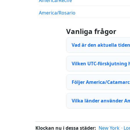
America/Recife
America/Rosario
Vanliga frågor
Vad är den aktuella tide
Vilken UTC-förskjutning
Följer America/Catamar
Vilka länder använder A
Klockan nu i dessa städer:
New York
·
Lo