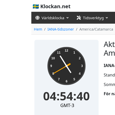
🇸🇪 Klockan.net
Världsklocka
Tidsverktyg
Hem
IANA-tidszoner
America/Catamarca
Akt
04:54:41
Am
12
11
1
10
2
IANA
9
3
8
4
Stand
7
5
6
Somm
04:54:41
För n
GMT-3