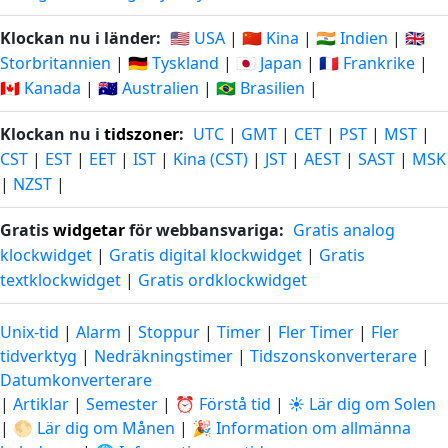
Klockan nu i länder:
🇺🇸 USA
|
🇨🇳 Kina
|
🇮🇳 Indien
|
🇬🇧
Storbritannien
|
🇩🇪 Tyskland
|
🇯🇵 Japan
|
🇫🇷 Frankrike
|
🇨🇦 Kanada
|
🇦🇺 Australien
|
🇧🇷 Brasilien
|
Klockan nu i
tidszoner
:
UTC
|
GMT
|
CET
|
PST
|
MST
|
CST
|
EST
|
EET
|
IST
|
Kina (CST)
|
JST
|
AEST
|
SAST
|
MSK
|
NZST
|
Gratis
widgetar
för webbansvariga:
Gratis analog
klockwidget
|
Gratis digital klockwidget
|
Gratis
textklockwidget
|
Gratis ordklockwidget
Unix-tid
|
Alarm
|
Stoppur
|
Timer
|
Fler Timer
|
Fler
tidverktyg
|
Nedräkningstimer
|
Tidszonskonverterare
|
Datumkonverterare
|
Artiklar
|
Semester
|
⏰ Förstå tid
|
☀️ Lär dig om Solen
|
🌕 Lär dig om Månen
|
🎉 Information om allmänna