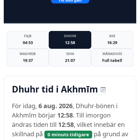
Tid som gått
FAJR
DHUHR
ASR
04:53
12:58
16:29
MAGHRIB
ISHA
MÅNADSVIS
19:37
21:07
Full tabell
Dhuhr tid i
Akhmīm
För idag,
6 aug. 2026
, Dhuhr-bönen i
Akhmīm börjar
12:58
. Till imorgon
ändras tiden till
12:58
, vilket innebär en
skillnad på
på grund av
0 minuts tidigare