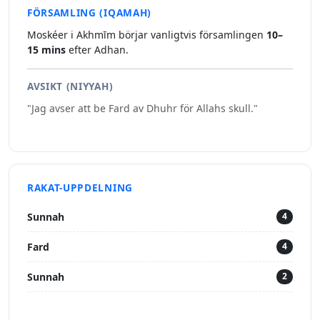
FÖRSAMLING (IQAMAH)
Moskéer i Akhmīm börjar vanligtvis församlingen
10–
15 mins
efter Adhan.
AVSIKT (NIYYAH)
"Jag avser att be Fard av Dhuhr för Allahs skull."
RAKAT-UPPDELNING
Sunnah
4
Fard
4
Sunnah
2