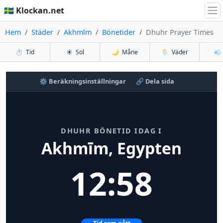
🇸🇪 Klockan.net
Hem
Städer
Akhmīm
Bönetider
Dhuhr Prayer Times
⏱️
Tid
☀️
Sol
🌙
Måne
🌦️
Väder
💨
⚙️ Beräkningsinställningar
🔗 Dela sida
DHUHR BÖNETID IDAG I
Akhmīm, Egypten
12:58