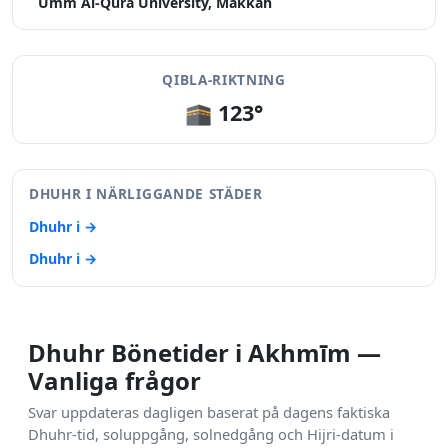
Umm Al-Qura University, Makkah
QIBLA-RIKTNING
🕋 123°
DHUHR I NÄRLIGGANDE STÄDER
Dhuhr i →
Dhuhr i →
Dhuhr Bönetider i Akhmīm —
Vanliga frågor
Svar uppdateras dagligen baserat på dagens faktiska
Dhuhr-tid, soluppgång, solnedgång och Hijri-datum i