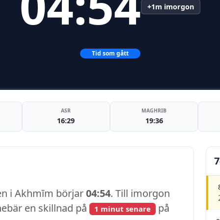
04:54
+1m imorgon
Tid som gått
ASR
MAGHRIB
16:29
19:36
7
nen i Akhmīm börjar
04:54
. Till imorgon
nnebär en skillnad på
på
1 minut senare