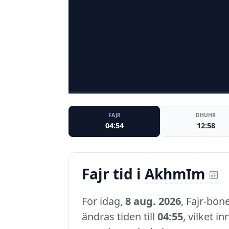
FAJR
DHUHR
04:54
12:58
Fajr tid i
Akhmīm
För idag,
8 aug. 2026
, Fajr-bö
ändras tiden till
04:55
, vilket i