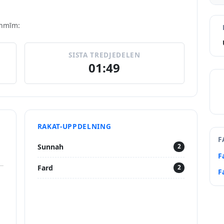
khmīm:
SISTA TREDJEDELEN
01:49
RAKAT-UPPDELNING
F
Sunnah
2
F
Fard
2
F