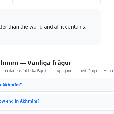
ter than the world and all it contains.
Akhmīm — Vanliga frågor
t på dagens faktiska Fajr-tid, soluppgång, solnedgång och Hijri
 in Akhmīm?
dow end in Akhmīm?