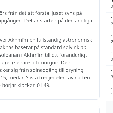
9
rs från det att första ljuset syns på
1
uppgången. Det är starten på den andliga
1
lever Akhmīm en fullständig astronomisk
eräknas baserat på standard solvinklar.
1
lbanan i Akhmīm till ett föränderligt
ut(er) senare till imorgon. Den
ker sig från solnedgång till gryning.
1
15, medan 'sista tredjedelen' av natten
– börjar klockan 01:49.
1
1