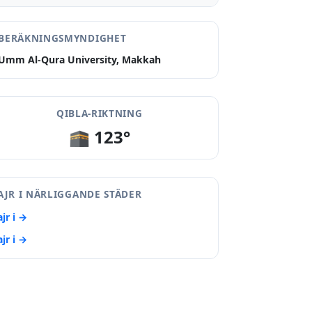
BERÄKNINGSMYNDIGHET
Umm Al-Qura University, Makkah
QIBLA-RIKTNING
🕋 123°
AJR I NÄRLIGGANDE STÄDER
ajr i →
ajr i →