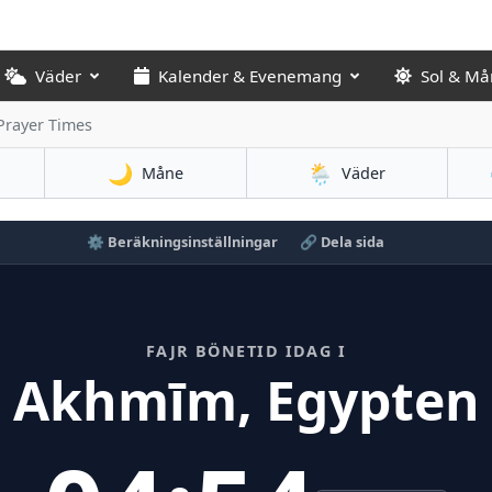
Väder
Kalender & Evenemang
Sol & Må
 Prayer Times
🌙
🌦️
Måne
Väder
⚙️ Beräkningsinställningar
🔗 Dela sida
FAJR BÖNETID IDAG I
Akhmīm, Egypten