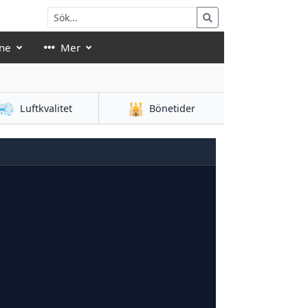
ne
Mer
💨
🕌
Luftkvalitet
Bönetider