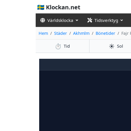
🇸🇪 Klockan.net
Världsklocka
Tidsverktyg
Hem
Städer
Akhmīm
Bönetider
Fajr
⏱️
☀️
Tid
Sol