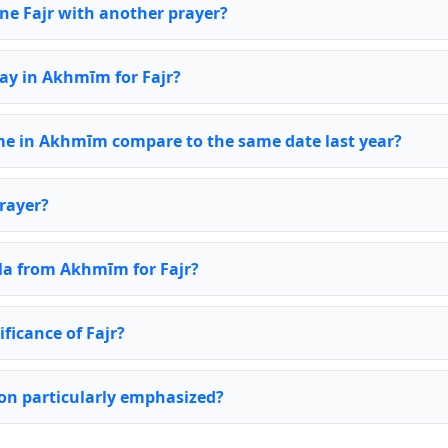
ine Fajr with another prayer?
day in Akhmīm for Fajr?
me in Akhmīm compare to the same date last year?
rayer?
bla from Akhmīm for Fajr?
ificance of Fajr?
ion particularly emphasized?