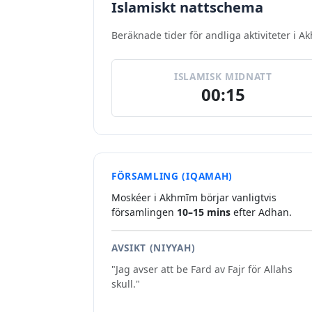
Islamiskt nattschema
Beräknade tider för andliga aktiviteter i A
ISLAMISK MIDNATT
00:15
FÖRSAMLING (IQAMAH)
Moskéer i Akhmīm börjar vanligtvis
församlingen
10–15 mins
efter Adhan.
AVSIKT (NIYYAH)
"Jag avser att be Fard av Fajr för Allahs
skull."