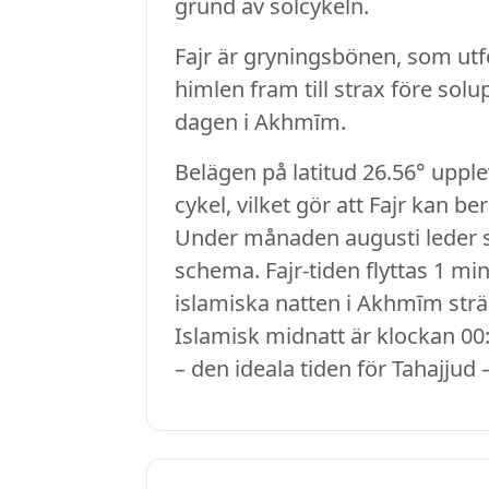
grund av solcykeln.
Fajr är gryningsbönen, som utfö
himlen fram till strax före sol
dagen i Akhmīm.
Belägen på latitud 26.56° upp
cykel, vilket gör att Fajr kan b
Under månaden augusti leder so
schema. Fajr-tiden flyttas 1 min
islamiska natten i Akhmīm sträc
Islamisk midnatt är klockan 00:
– den ideala tiden för Tahajjud 