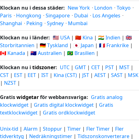
Klockan nu i dessa städer:
New York
·
London
·
Tokyo
·
Paris
·
Hongkong
·
Singapore
·
Dubai
·
Los Angeles
·
Shanghai
·
Peking
·
Sydney
·
Mumbai
Klockan nu i länder:
🇺🇸 USA
|
🇨🇳 Kina
|
🇮🇳 Indien
|
🇬🇧
Storbritannien
|
🇩🇪 Tyskland
|
🇯🇵 Japan
|
🇫🇷 Frankrike
|
🇨🇦 Kanada
|
🇦🇺 Australien
|
🇧🇷 Brasilien
|
Klockan nu i
tidszoner
:
UTC
|
GMT
|
CET
|
PST
|
MST
|
CST
|
EST
|
EET
|
IST
|
Kina (CST)
|
JST
|
AEST
|
SAST
|
MSK
|
NZST
|
Gratis
widgetar
för webbansvariga:
Gratis analog
klockwidget
|
Gratis digital klockwidget
|
Gratis
textklockwidget
|
Gratis ordklockwidget
Unix-tid
|
Alarm
|
Stoppur
|
Timer
|
Fler Timer
|
Fler
tidverktyg
|
Nedräkningstimer
|
Tidszonskonverterare
|