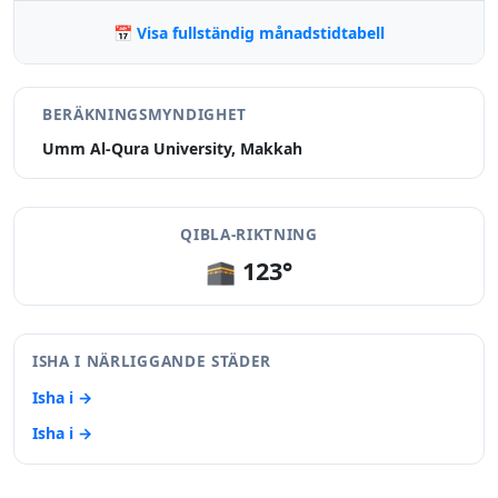
📅 Visa fullständig månadstidtabell
BERÄKNINGSMYNDIGHET
Umm Al-Qura University, Makkah
QIBLA-RIKTNING
🕋 123°
ISHA I NÄRLIGGANDE STÄDER
Isha i →
Isha i →