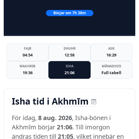
Börjar om 7h 38m
FAJR
DHUHR
ASR
04:54
12:58
16:29
MAGHRIB
ISHA
MÅNADSVIS
19:36
21:06
Full tabell
Isha tid i
Akhmīm
För idag,
8 aug. 2026
, Isha-bönen i
Akhmīm börjar
21:06
. Till imorgon
ändras tiden till
21:05
, vilket innebär en