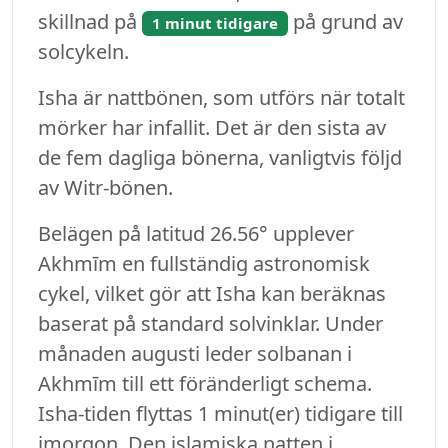
skillnad på
på grund av
1 minut tidigare
solcykeln.
Isha är nattbönen, som utförs när totalt
mörker har infallit. Det är den sista av
de fem dagliga bönerna, vanligtvis följd
av Witr-bönen.
Belägen på latitud 26.56° upplever
Akhmīm en fullständig astronomisk
cykel, vilket gör att Isha kan beräknas
baserat på standard solvinklar. Under
månaden augusti leder solbanan i
Akhmīm till ett föränderligt schema.
Isha-tiden flyttas 1 minut(er) tidigare till
imorgon. Den islamiska natten i